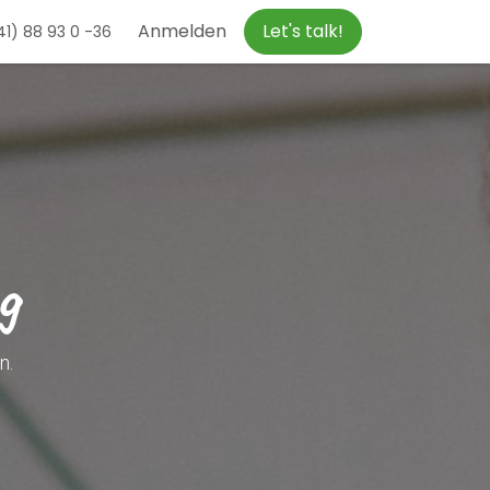
Anmelden
Let's talk!
1) 88 93 0 -36
g
n.