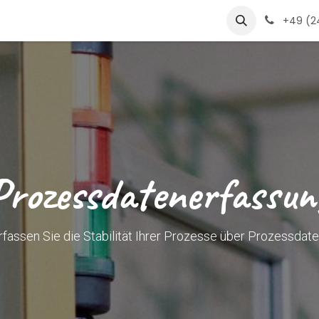
s
products
jobs
glossar
Jobs
+49 (24
Prozessdatenerfassun
rfassen Sie die Stabilität Ihrer Prozesse über Prozessdate