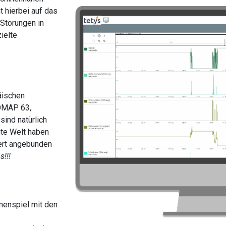
 hierbei auf das
 Störungen in
ielte
äischen
ROMAP 63,
ind natürlich
ite Welt haben
iert angebunden
s!!!
enspiel mit den