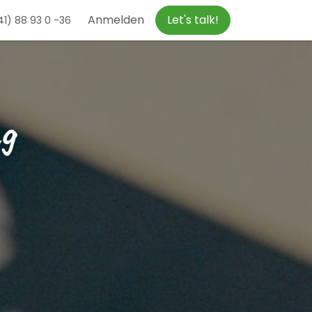
Anmelden
Let's talk!
1) 88 93 0 -36
g