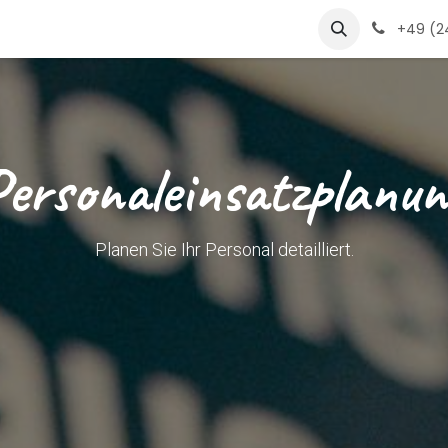
s
products
jobs
glossar
Jobs
+49 (24
Personaleinsatzplanun
Planen Sie Ihr Personal detailliert.