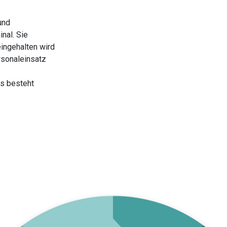
und
nal. Sie
eingehalten wird
rsonaleinsatz
es besteht