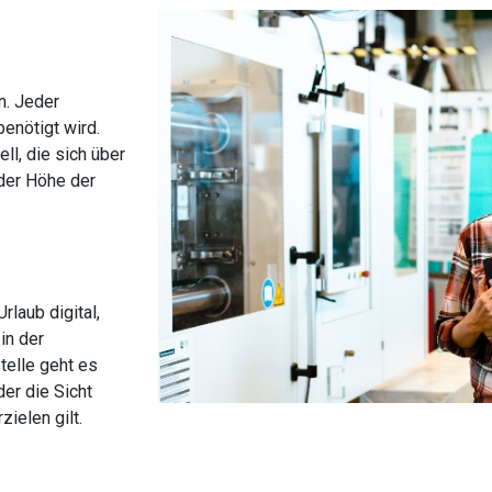
n. Jeder
benötigt wird.
l, die sich über
 der Höhe der
laub digital,
in der
telle geht es
der die Sicht
zielen gilt.