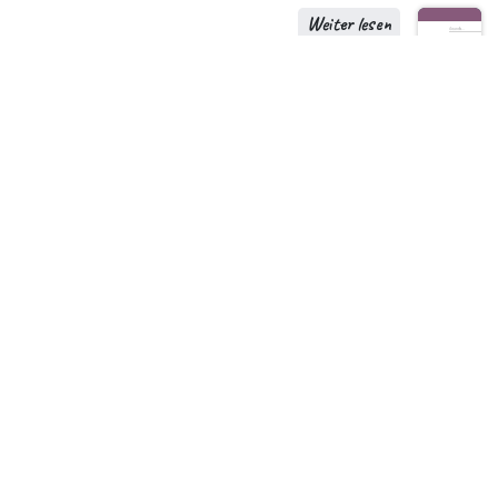
Weiter lesen
Nutzen Sie Ihr CRM nicht, um
Ihrem Chef zu gefallen, ...
... sondern um Ihren Umsatz zu steigern und
Ihr Wachstum zu fördern.