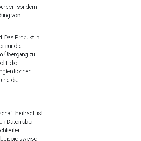
ourcen, sondern
dung von
. Das Produkt in
r nur die
eim Übergang zu
llt, die
logien können
 und die
chaft beiträgt, ist
on Daten über
chkeiten
 beispielsweise