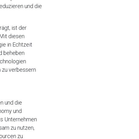
reduzieren und die
ägt, ist der
Mit diesen
e in Echtzeit
nd beheben
echnologien
n zu verbessern
en und die
onomy und
 es Unternehmen
sam zu nutzen,
sourcen zu