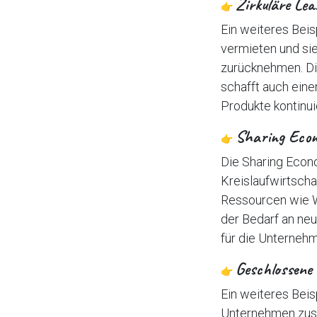
Zirkuläre Lea
👉
Ein weiteres Beis
vermieten und si
zurücknehmen. Di
schafft auch eine
Produkte kontinui
Sharing Eco
👉
Die Sharing Econo
Kreislaufwirtscha
Ressourcen wie Wo
der Bedarf an ne
für die Unternehm
Geschlossene 
👉
Ein weiteres Beis
Unternehmen zusa