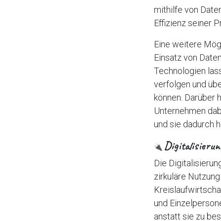
mithilfe von Date
Effizienz seiner 
Eine weitere Mögli
Einsatz von Date
Technologien las
verfolgen und üb
können. Darüber 
Unternehmen dabei
und sie dadurch h
Digitalisieru
🔌
Die Digitalisierun
zirkuläre Nutzun
Kreislaufwirtsch
und Einzelperson
anstatt sie zu be