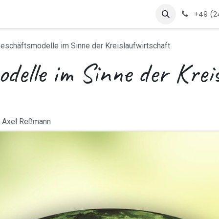
s
products
jobs
glossar
Jobs
+49 (24
eschäftsmodelle im Sinne der Kreislaufwirtschaft
delle im Sinne der Krei
, Axel Reßmann