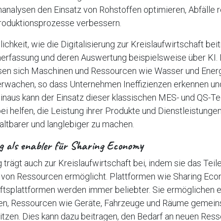
nanalysen den Einsatz von Rohstoffen optimieren, Abfälle 
Produktionsprozesse verbessern.
chkeit, wie die Digitalisierung zur Kreislaufwirtschaft beitr
nerfassung und deren Auswertung beispielsweise über KI. 
sen sich Maschinen und Ressourcen wie Wasser und Energi
erwachen, so dass Unternehmen Ineffizienzen erkennen u
hinaus kann der Einsatz dieser klassischen MES- und QS-T
 helfen, die Leistung ihrer Produkte und Dienstleistunge
altbarer und langlebiger zu machen.
ng als enabler für Sharing Economy
g trägt auch zur Kreislaufwirtschaft bei, indem sie das Teil
g von Ressourcen ermöglicht. Plattformen wie Sharing Ec
aftsplattformen werden immer beliebter. Sie ermöglichen
en, Ressourcen wie Geräte, Fahrzeuge und Räume gemein
sitzen. Dies kann dazu beitragen, den Bedarf an neuen Res