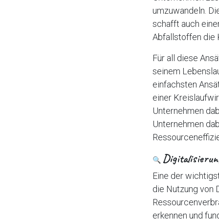
umzuwandeln. Die
schafft auch ein
Abfallstoffen die
Für all diese Ans
seinem Lebenslauf
einfachsten Ansät
einer Kreislaufwi
Unternehmen dabe
Unternehmen dabei
Ressourceneffizi
Digitalisieru
🔍
Eine der wichtigst
die Nutzung von 
Ressourcenverbr
erkennen und fun