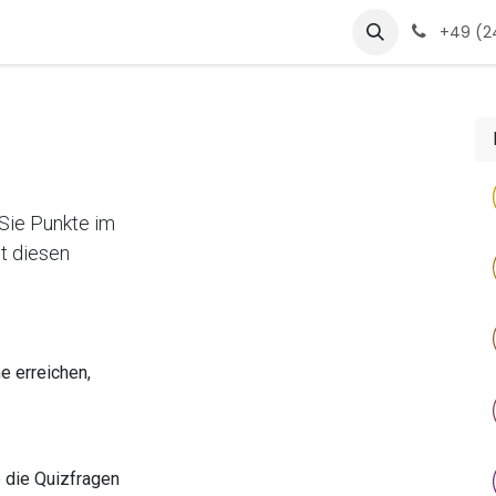
s
products
jobs
glossar
Jobs
+49 (24
Sie Punkte im
t diesen
e erreichen,
 die Quizfragen