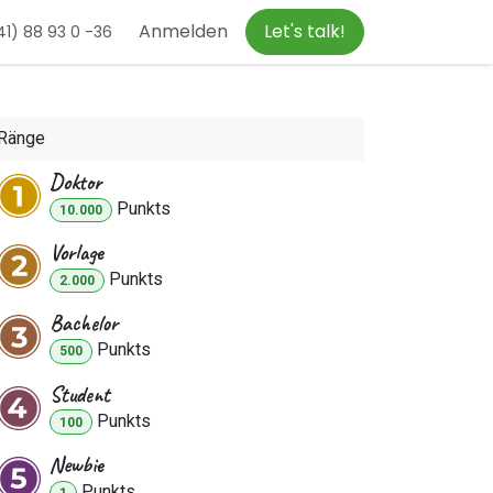
Anmelden
Let's talk!
1) 88 93 0 -36
Ränge
Doktor
Punkt
s
10.000
Vorlage
Punkt
s
2.000
Bachelor
Punkt
s
500
Student
Punkt
s
100
Newbie
Punkt
s
1